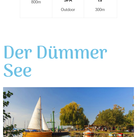
800m
Outdoor
300m
Der Dümmer
See