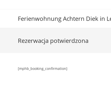
Skip
to
content
Ferienwohnung Achtern Diek in 
Rezerwacja potwierdzona
[mphb_booking_confirmation]